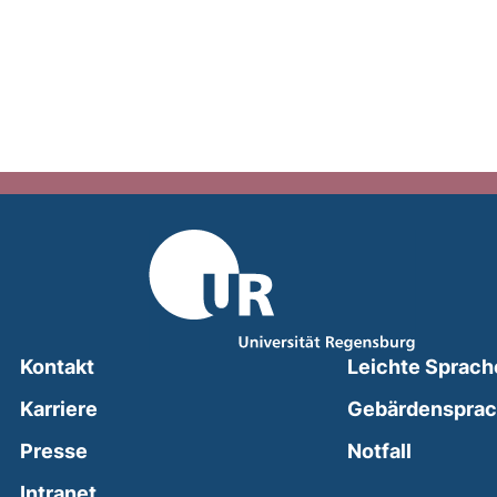
Kontakt
Leichte Sprach
Karriere
Gebärdenspra
(external
Presse
Notfall
(external link, opens in a new window)
Intranet