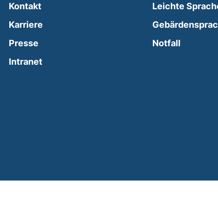
Kontakt
Leichte Sprach
Karriere
Gebärdenspra
(external
Presse
Notfall
(external link, opens in a new window)
Intranet