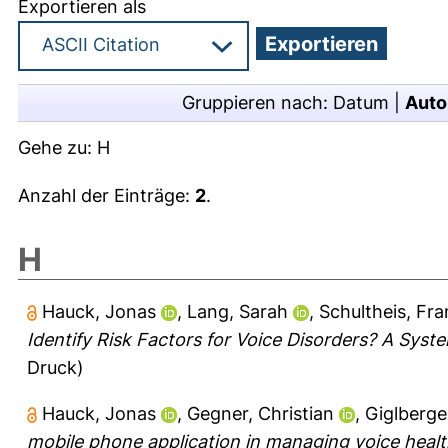
Exportieren als
Gruppieren nach:
Datum
|
Auto
Gehe zu:
H
Anzahl der Einträge:
2
.
H
Hauck, Jonas
,
Lang, Sarah
,
Schultheis, Fr
Identify Risk Factors for Voice Disorders? A Syst
Druck)
Hauck, Jonas
,
Gegner, Christian
,
Giglberge
mobile phone application in managing voice health