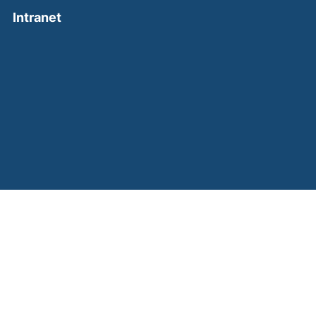
(external link, opens in a new window)
Intranet