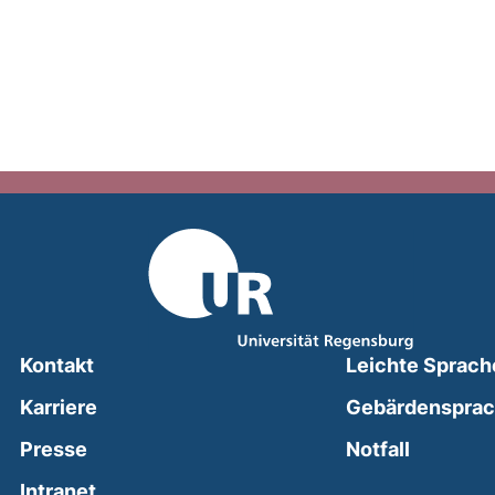
Kontakt
Leichte Sprach
Karriere
Gebärdenspra
(external
Presse
Notfall
(external link, opens in a new window)
Intranet