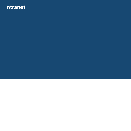
(external link, opens in a new window)
Intranet