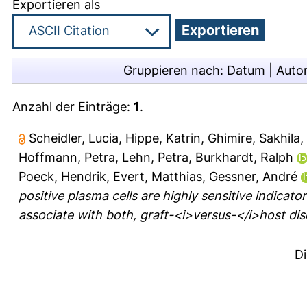
Exportieren als
Gruppieren nach:
Datum
|
Auto
Anzahl der Einträge:
1
.
Scheidler, Lucia
,
Hippe, Katrin
,
Ghimire, Sakhila
,
Hoffmann, Petra
,
Lehn, Petra
,
Burkhardt, Ralph
Poeck, Hendrik
,
Evert, Matthias
,
Gessner, André
positive plasma cells are highly sensitive indicato
associate with both, graft-<i>versus-</i>host dis
D