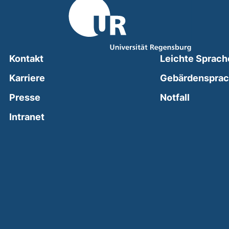
Kontakt
Leichte Sprach
Karriere
Gebärdenspra
(external
Presse
Notfall
(external link, opens in a new window)
Intranet