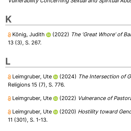
Vulnerability Concerning Sexual and Spiritual Abu
K
König, Judith
(2022)
The ‘Great Whore’ of Ba
13 (3), S. 267.
L
Leimgruber, Ute
(2024)
The Intersection of 
Religions 15 (7), S. 776.
Leimgruber, Ute
(2022)
Vulnerance of Pastora
Leimgruber, Ute
(2020)
Hostility toward Gend
11 (301), S. 1-13.