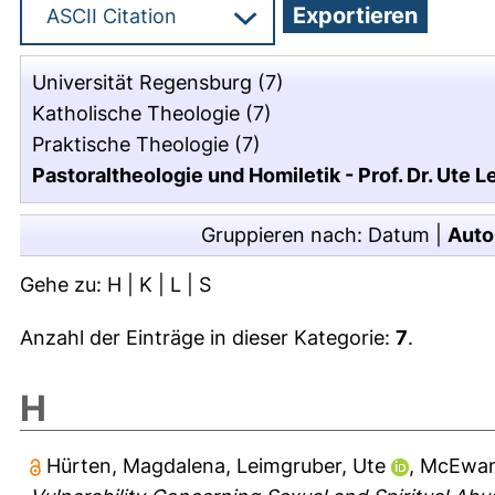
Universität Regensburg
(7)
Katholische Theologie
(7)
Praktische Theologie
(7)
Pastoraltheologie und Homiletik - Prof. Dr. Ute 
Gruppieren nach:
Datum
|
Auto
Gehe zu:
H
|
K
|
L
|
S
Anzahl der Einträge in dieser Kategorie:
7
.
H
Hürten, Magdalena
,
Leimgruber, Ute
,
McEwan