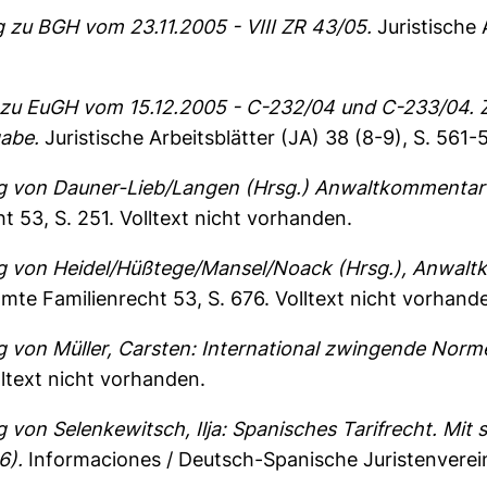
zu BGH vom 23.11.2005 - VIII ZR 43/05.
Juristische 
u EuGH vom 15.12.2005 - C-232/04 und C-233/04. Z
abe.
Juristische Arbeitsblätter (JA) 38 (8-9), S. 561
 von Dauner-Lieb/Langen (Hrsg.) Anwaltkommentar 
ht 53, S. 251.
Volltext nicht vorhanden.
 von Heidel/Hüßtege/Mansel/Noack (Hrsg.), Anwaltko
amte Familienrecht 53, S. 676.
Volltext nicht vorhand
 von Müller, Carsten: International zwingende Norm
lltext nicht vorhanden.
von Selenkewitsch, Ilja: Spanisches Tarifrecht. Mit 
6).
Informaciones / Deutsch-Spanische Juristenverein