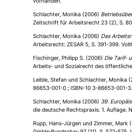
vorhanden.
Schlachter, Monika
(2006)
Betriebsüber
Zeitschrift für Arbeitsrecht 23 (2), S. 8
Schlachter, Monika
(2006)
Das Arbeits
Arbeitsrecht: ZESAR 5, S. 391-399.
Voll
Fischinger, Philipp S.
(2006)
Die Tarif-
Arbeits- und Sozialrecht des öffentlich
Leible, Stefan
und
Schlachter, Monika
(
86653-001-0 ; ISBN-10 3-86653-001-3. 
Schlachter, Monika
(2006)
39. Europäis
die deutsche Rechtspraxis. 1. Auflage
Rupp, Hans-Jürgen
und
Zimmer, Mark
(
GmbH-Rundschau 97 (11), S. 572-575.