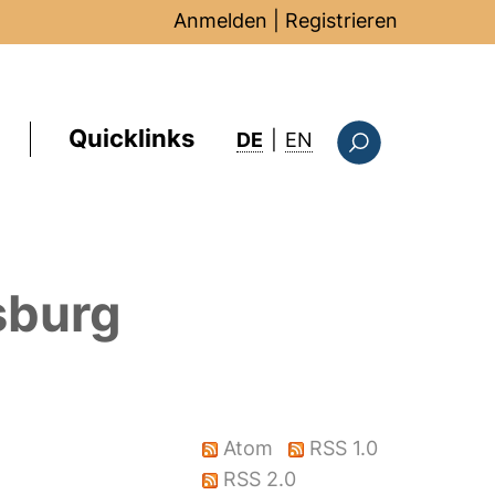
Anmelden
|
Registrieren
Quicklinks
: this page in Englis
DE
|
EN
Suchformular
sburg
Atom
RSS 1.0
RSS 2.0