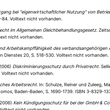
gang bei "eigenwirtschaftlicher Nutzung" von Betrie
0-84.
Volltext nicht vorhanden.
recht im Allgemeinen Gleichbehandlungsgesetz.
Zeitsc
text nicht vorhanden.
 und Arbeitskampffähigkeit des verbandsangehörigen 
en Dienstes 20, S. 518-530.
Volltext nicht vorhanden.
2006)
Diskriminierungsschutz durch Privatrecht.
Sell
Volltext nicht vorhanden.
ches Arbeitsrecht.
In:
Schulze, Reiner
und
Zuleeg, M
. Nomos, Baden-Baden, S. 1690-1739. ISBN 3-8329-133
2006)
Kein Kündigungsschutz für bei der GmbH & Co 
Volltext nicht vorhanden.