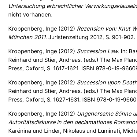
Untersuchung erbrechtlicher Verwirkungsklauseln
nicht vorhanden.
Kroppenberg, Inge
(2012)
Rezension von: Knut We
München 2011.
Juristenzeitung 2012, S. 901-902.
Kroppenberg, Inge
(2012)
Succession Law.
In:
Ba
Reinhard
und
Stier, Andreas
, (eds.) The Max Plan
Press, Oxford, S. 1617-1621. ISBN 978-0-19-96609
Kroppenberg, Inge
(2012)
Succession upon Death
Reinhard
und
Stier, Andreas
, (eds.) The Max Plan
Press, Oxford, S. 1627-1631. ISBN 978-0-19-96609
Kroppenberg, Inge
(2012)
Ungehorsame Söhne und
Autoritätsdiskurse in den declamationes Romanor
Karénina
und
Linder, Nikolaus
und
Luminati, Mich