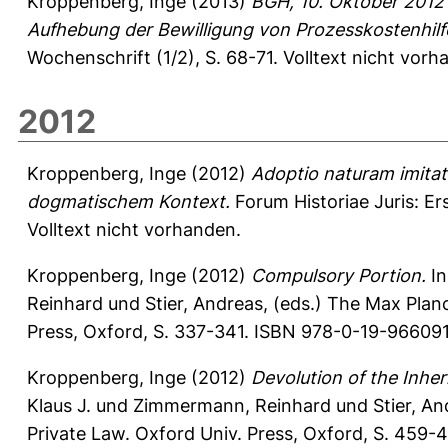
Kroppenberg, Inge
(2013)
BGH, 10. Oktober 2012 
Aufhebung der Bewilligung von Prozesskostenhilf
Wochenschrift (1/2), S. 68-71.
Volltext nicht vorh
2012
Kroppenberg, Inge
(2012)
Adoptio naturam imitat
dogmatischem Kontext.
Forum Historiae Juris: Er
Volltext nicht vorhanden.
Kroppenberg, Inge
(2012)
Compulsory Portion.
In
Reinhard
und
Stier, Andreas
, (eds.) The Max Plan
Press, Oxford, S. 337-341. ISBN 978-0-19-966091-
Kroppenberg, Inge
(2012)
Devolution of the Inher
Klaus J.
und
Zimmermann, Reinhard
und
Stier, A
Private Law. Oxford Univ. Press, Oxford, S. 459-