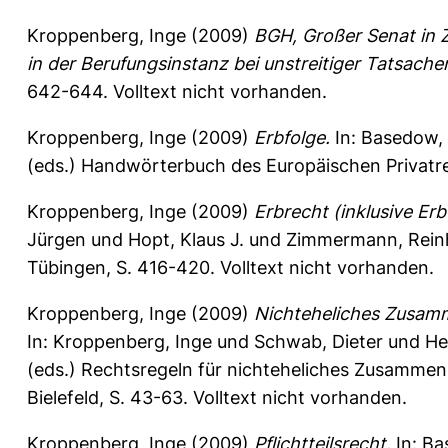
Kroppenberg, Inge
(2009)
BGH, Großer Senat in Z
in der Berufungsinstanz bei unstreitiger Tatsache
642-644.
Volltext nicht vorhanden.
Kroppenberg, Inge
(2009)
Erbfolge.
In:
Basedow,
(eds.) Handwörterbuch des Europäischen Privatre
Kroppenberg, Inge
(2009)
Erbrecht (inklusive Er
Jürgen
und
Hopt, Klaus J.
und
Zimmermann, Rein
Tübingen, S. 416-420. Volltext nicht vorhanden.
Kroppenberg, Inge
(2009)
Nichteheliches Zusamm
In:
Kroppenberg, Inge
und
Schwab, Dieter
und
He
(eds.) Rechtsregeln für nichteheliches Zusammen
Bielefeld, S. 43-63. Volltext nicht vorhanden.
Kroppenberg, Inge
(2009)
Pflichtteilsrecht.
In:
Ba