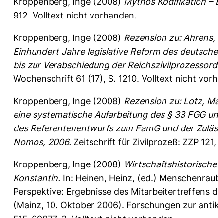
Kroppenberg, Inge
(2008)
Mythos Kodifikation – E
912.
Volltext nicht vorhanden.
Kroppenberg, Inge
(2008)
Rezension zu: Ahrens, 
Einhundert Jahre legislative Reform des deutsch
bis zur Verabschiedung der Reichszivilprozessor
Wochenschrift 61 (17), S. 1210.
Volltext nicht vor
Kroppenberg, Inge
(2008)
Rezension zu: Lotz, Mar
eine systematische Aufarbeitung des § 33 FGG u
des Referentenentwurfs zum FamG und der Zuläs
Nomos, 2006.
Zeitschrift für Zivilprozeß: ZZP 121
Kroppenberg, Inge
(2008)
Wirtschaftshistorische
Konstantin.
In:
Heinen, Heinz
, (ed.) Menschenrau
Perspektive: Ergebnisse des Mitarbeitertreffens
(Mainz, 10. Oktober 2006). Forschungen zur antike