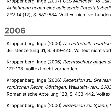
Kroppenberg, Inge
(2007)
OLG München, 16. Juli 
Auflehnung gegen eine auflösende Potestativbed
ZEV 14 (12), S. 582-584.
Volltext nicht vorhanden
2006
Kroppenberg, Inge
(2006)
Die unterhaltsrechtli
Juristenzeitung 61, S. 439-445.
Volltext nicht vo
Kroppenberg, Inge
(2006)
Rechtsschutz gegen den
177-198.
Volltext nicht vorhanden.
Kroppenberg, Inge
(2006)
Rezension zu: Grevesm
römischen Recht, Göttingen: Wallstein-Verl., 2003
Romanistische Abteilung 123, S. 433-442.
Vollte
Kroppenberg, Inge
(2006)
Rezension zu: Spann, 