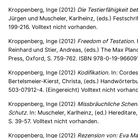
Kroppenberg, Inge
(2012)
Die Testierfähigkeit be
Jürgen
und
Muscheler, Karlheinz
, (eds.) Festsch
199-216. Volltext nicht vorhanden.
Kroppenberg, Inge
(2012)
Freedom of Testation.
Reinhard
und
Stier, Andreas
, (eds.) The Max Plan
Press, Oxford, S. 759-762. ISBN 978-0-19-966091
Kroppenberg, Inge
(2012)
Kodifikation.
In:
Cordes
Bertelsmeier-Kierst, Christa
, (eds.) Handwörterb
503-07912-4. (Eingereicht) Volltext nicht vorhan
Kroppenberg, Inge
(2012)
Missbräuchliche Schen
Schutz.
In:
Muscheler, Karlheinz
, (ed.) Hereditar
S. 39-57. Volltext nicht vorhanden.
Kroppenberg, Inge
(2012)
Rezension von: Eva Mar