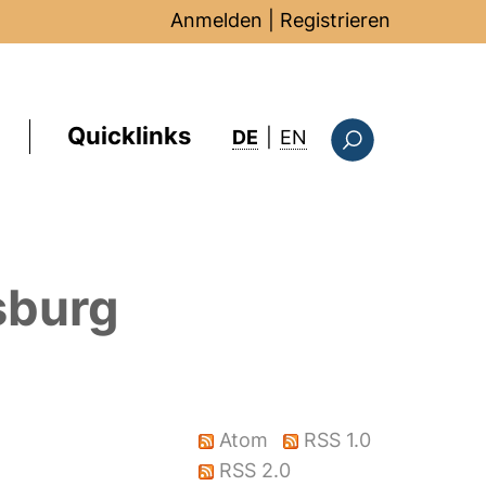
Anmelden
|
Registrieren
Quicklinks
: this page in Englis
DE
|
EN
Suchformular
sburg
Atom
RSS 1.0
RSS 2.0