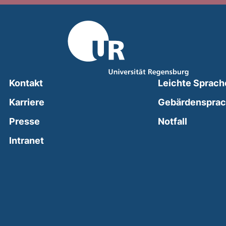
Kontakt
Leichte Sprach
Karriere
Gebärdenspra
(external
Presse
Notfall
(external link, opens in a new window)
Intranet