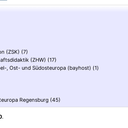
on (ZSK)
(7)
aftsdidaktik (ZHW)
(17)
el-, Ost- und Südosteuropa (bayhost)
(1)
teuropa Regensburg
(45)
0
.