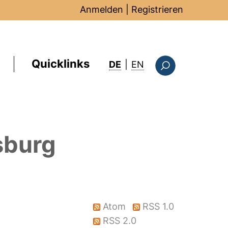
Anmelden
|
Registrieren
Quicklinks
: this page in Englis
DE
|
EN
Suchformular
sburg
Atom
RSS 1.0
RSS 2.0