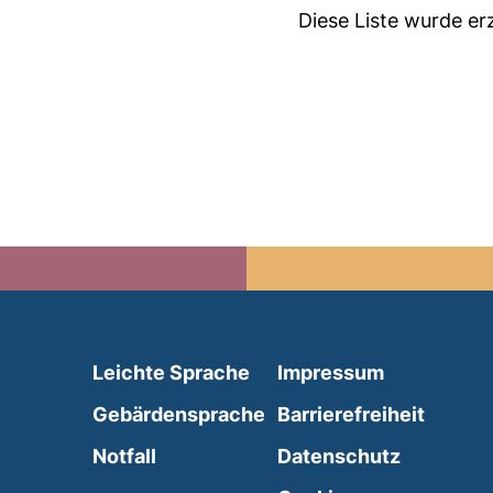
Diese Liste wurde e
(external link, opens in 
Leichte Sprache
Impressum
(external link, opens i
Gebärdensprache
Barrierefreiheit
(external link, opens in a new wind
Notfall
Datenschutz