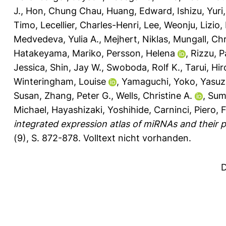
J.
,
Hon, Chung Chau
,
Huang, Edward
,
Ishizu, Yuri
Timo
,
Lecellier, Charles-Henri
,
Lee, Weonju
,
Lizio,
Medvedeva, Yulia A.
,
Mejhert, Niklas
,
Mungall, Chr
Hatakeyama, Mariko
,
Persson, Helena
,
Rizzu, P
Jessica
,
Shin, Jay W.
,
Swoboda, Rolf K.
,
Tarui, Hir
Winteringham, Louise
,
Yamaguchi, Yoko
,
Yasuz
Susan
,
Zhang, Peter G.
,
Wells, Christine A.
,
Sum
Michael
,
Hayashizaki, Yoshihide
,
Carninci, Piero
,
F
integrated expression atlas of miRNAs and their
(9), S. 872-878.
Volltext nicht vorhanden.
D