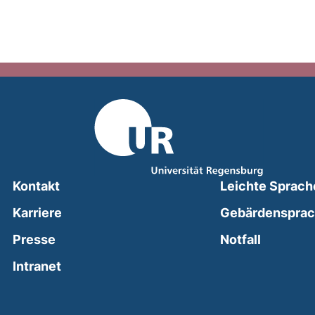
Kontakt
Leichte Sprach
Karriere
Gebärdenspra
(external
Presse
Notfall
(external link, opens in a new window)
Intranet