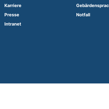
Karriere
Gebärdenspra
(external
Presse
Notfall
(external link, opens in a new window)
Intranet