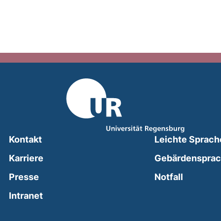
Kontakt
Leichte Sprach
Karriere
Gebärdenspra
(external
Presse
Notfall
(external link, opens in a new window)
Intranet