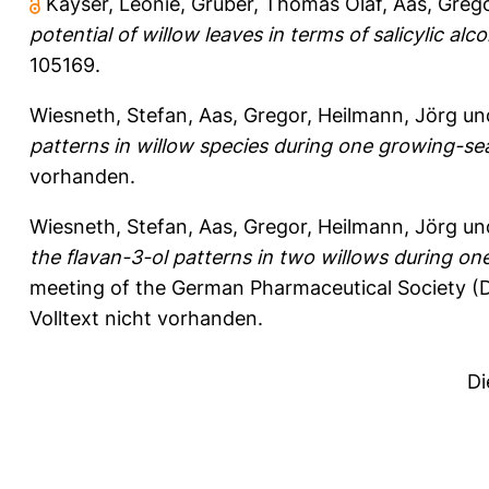
Kayser, Leonie
,
Gruber, Thomas Olaf
,
Aas, Greg
potential of willow leaves in terms of salicylic alc
105169.
Wiesneth, Stefan
,
Aas, Gregor
,
Heilmann, Jörg
un
patterns in willow species during one growing-se
vorhanden.
Wiesneth, Stefan
,
Aas, Gregor
,
Heilmann, Jörg
un
the flavan-3-ol patterns in two willows during o
meeting of the German Pharmaceutical Society (D
Volltext nicht vorhanden.
Di