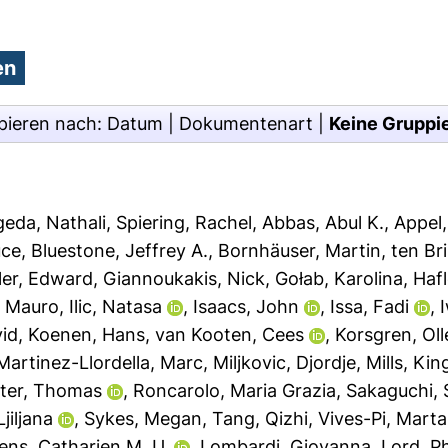
pieren nach:
Datum
|
Dokumentenart
|
Keine Gruppi
eda, Nathali
,
Spiering, Rachel
,
Abbas, Abul K.
,
Appel,
uce
,
Bluestone, Jeffrey A.
,
Bornhäuser, Martin
,
ten Br
ler, Edward
,
Giannoukakis, Nick
,
Gołab, Karolina
,
Hafl
, Mauro
,
Ilic, Natasa
,
Isaacs, John
,
Issa, Fadi
,
id
,
Koenen, Hans
,
van Kooten, Cees
,
Korsgren, Oll
Martinez-Llordella, Marc
,
Miljkovic, Djordje
,
Mills, Kin
tter, Thomas
,
Roncarolo, Maria Grazia
,
Sakaguchi,
jiljana
,
Sykes, Megan
,
Tang, Qizhi
,
Vives-Pi, Marta
kens, Catharien M. U.
,
Lombardi, Giovanna
,
Lord, Ph