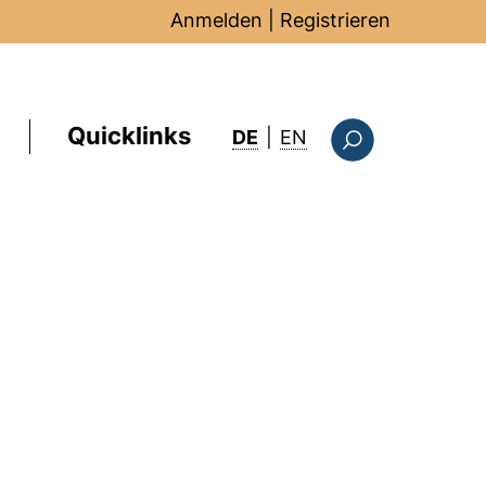
Anmelden
|
Registrieren
Quicklinks
: this page in Englis
DE
|
EN
Suchformular
m