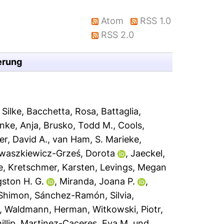
Atom
RSS 1.0
RSS 2.0
erung
 Silke
,
Bacchetta, Rosa
,
Battaglia,
inke, Anja
,
Brusko, Todd M.
,
Cools,
er, David A.
,
van Ham, S. Marieke
,
Iwaszkiewicz-Grześ, Dorota
,
Jaeckel,
e
,
Kretschmer, Karsten
,
Levings, Megan
gston H. G.
,
Miranda, Joana P.
,
 Shimon
,
Sánchez-Ramón, Silvia
,
,
Waldmann, Herman
,
Witkowski, Piotr
,
illip
,
Martinez-Caceres, Eva M.
und