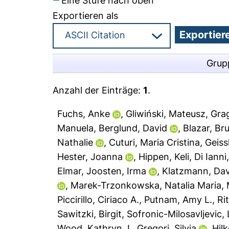
Eine Stufe nach oben
Exportieren als
Grup
Anzahl der Einträge:
1
.
Fuchs, Anke
,
Gliwiński, Mateusz
,
Grag
Manuela
,
Berglund, David
,
Blazar, Br
Nathalie
,
Cuturi, Maria Cristina
,
Geiss
Hester, Joanna
,
Hippen, Keli
,
Di Ianni
Elmar
,
Joosten, Irma
,
Klatzmann, Dav
,
Marek-Trzonkowska, Natalia Maria
,
Piccirillo, Ciriaco A.
,
Putnam, Amy L.
,
Ri
Sawitzki, Birgit
,
Sofronic-Milosavljevic, L
Wood, Kathryn J.
,
Gregori, Silvia
,
Hil