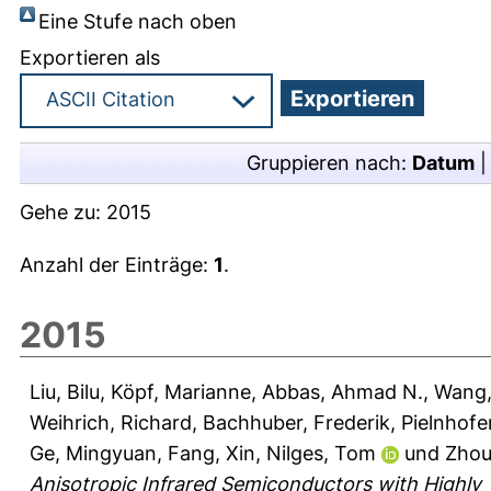
Eine Stufe nach oben
Exportieren als
Gruppieren nach:
Datum
Gehe zu:
2015
Anzahl der Einträge:
1
.
2015
Liu, Bilu
,
Köpf, Marianne
,
Abbas, Ahmad N.
,
Wang,
Weihrich, Richard
,
Bachhuber, Frederik
,
Pielnhofer
Ge, Mingyuan
,
Fang, Xin
,
Nilges, Tom
und
Zhou
Anisotropic Infrared Semiconductors with Highly