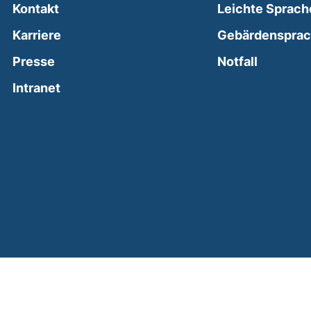
Kontakt
Leichte Sprach
Karriere
Gebärdenspra
(external
Presse
Notfall
(external link, opens in a new window)
Intranet