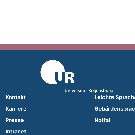
Kontakt
Leichte Sprach
Karriere
Gebärdenspra
(external
Presse
Notfall
(external link, opens in a new window)
Intranet