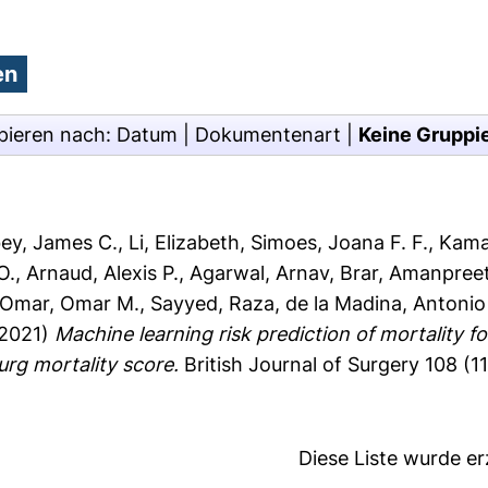
pieren nach:
Datum
|
Dokumentenart
|
Keine Gruppi
ey, James C.
,
Li, Elizabeth
,
Simoes, Joana F. F.
,
Kamar
O.
,
Arnaud, Alexis P.
,
Agarwal, Arnav
,
Brar, Amanpree
Omar, Omar M.
,
Sayyed, Raza
,
de la Madina, Antoni
2021)
Machine learning risk prediction of mortality f
rg mortality score.
British Journal of Surgery 108 (1
Diese Liste wurde e