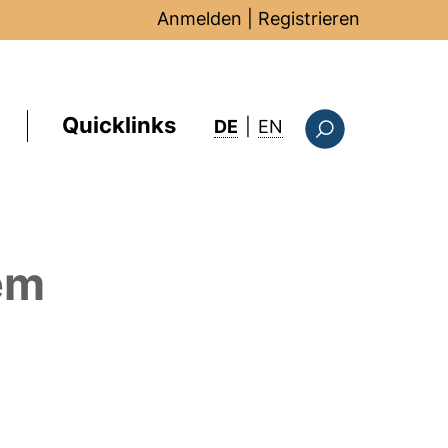
Anmelden
|
Registrieren
Quicklinks
: this page in Englis
DE
|
EN
Suchformular
em