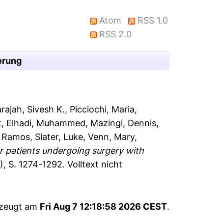
Atom
RSS 1.0
RSS 2.0
erung
ajah, Sivesh K.
,
Picciochi, Maria
,
t
,
Elhadi, Muhammed
,
Mazingi, Dennis
,
o Ramos
,
Slater, Luke
,
Venn, Mary
,
or patients undergoing surgery with
1), S. 1274-1292.
Volltext nicht
rzeugt am
Fri Aug 7 12:18:58 2026 CEST
.