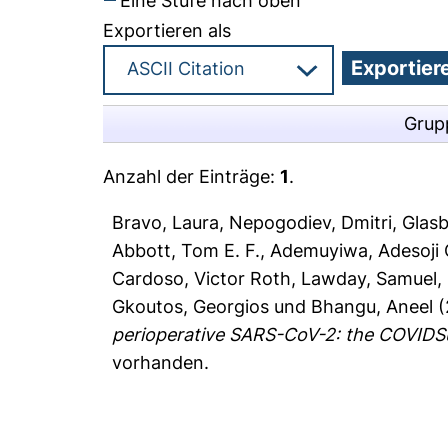
Eine Stufe nach oben
Exportieren als
Grup
Anzahl der Einträge:
1
.
Bravo, Laura
,
Nepogodiev, Dmitri
,
Glasb
Abbott, Tom E. F.
,
Ademuyiwa, Adesoji 
Cardoso, Victor Roth
,
Lawday, Samuel
,
Gkoutos, Georgios
und
Bhangu, Aneel
(
perioperative SARS-CoV-2: the COVIDSu
vorhanden.