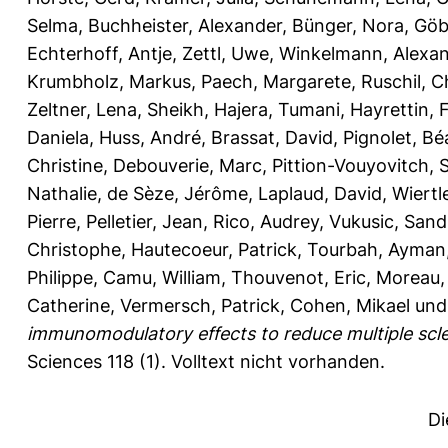
Selma
,
Buchheister, Alexander
,
Bünger, Nora
,
Göbe
Echterhoff, Antje
,
Zettl, Uwe
,
Winkelmann, Alexa
Krumbholz, Markus
,
Paech, Margarete
,
Ruschil, C
Zeltner, Lena
,
Sheikh, Hajera
,
Tumani, Hayrettin
,
Daniela
,
Huss, André
,
Brassat, David
,
Pignolet, Bé
Christine
,
Debouverie, Marc
,
Pittion-Vouyovitch, 
Nathalie
,
de Sèze, Jérôme
,
Laplaud, David
,
Wiertl
Pierre
,
Pelletier, Jean
,
Rico, Audrey
,
Vukusic, Sand
Christophe
,
Hautecoeur, Patrick
,
Tourbah, Ayman
Philippe
,
Camu, William
,
Thouvenot, Eric
,
Moreau, 
Catherine
,
Vermersch, Patrick
,
Cohen, Mikael
un
immunomodulatory effects to reduce multiple scler
Sciences 118 (1).
Volltext nicht vorhanden.
Di