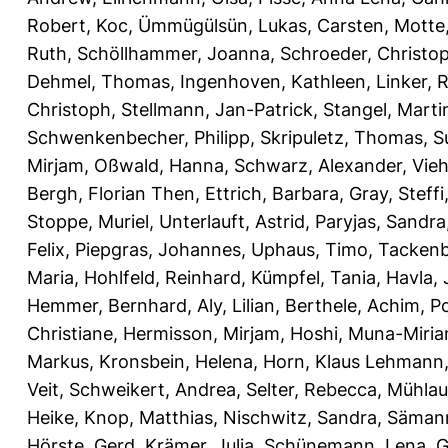
Robert
,
Koc, Ümmügülsün
,
Lukas, Carsten
,
Motte
Ruth
,
Schöllhammer, Joanna
,
Schroeder, Christo
Dehmel, Thomas
,
Ingenhoven, Kathleen
,
Linker, R
Christoph
,
Stellmann, Jan-Patrick
,
Stangel, Marti
Schwenkenbecher, Philipp
,
Skripuletz, Thomas
,
S
Mirjam
,
Oßwald, Hanna
,
Schwarz, Alexander
,
Vie
Bergh, Florian Then
,
Ettrich, Barbara
,
Gray, Steffi
Stoppe, Muriel
,
Unterlauft, Astrid
,
Paryjas, Sandra
Felix
,
Piepgras, Johannes
,
Uphaus, Timo
,
Tackenb
Maria
,
Hohlfeld, Reinhard
,
Kümpfel, Tania
,
Havla,
Hemmer, Bernhard
,
Aly, Lilian
,
Berthele, Achim
,
Po
Christiane
,
Hermisson, Mirjam
,
Hoshi, Muna-Miri
Markus
,
Kronsbein, Helena
,
Horn, Klaus Lehmann
Veit
,
Schweikert, Andrea
,
Selter, Rebecca
,
Mühlau
Heike
,
Knop, Matthias
,
Nischwitz, Sandra
,
Sämann
Hörste, Gerd
,
Krämer, Julia
,
Schünemann, Lena
,
G