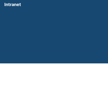
(external link, opens in a new window)
Intranet