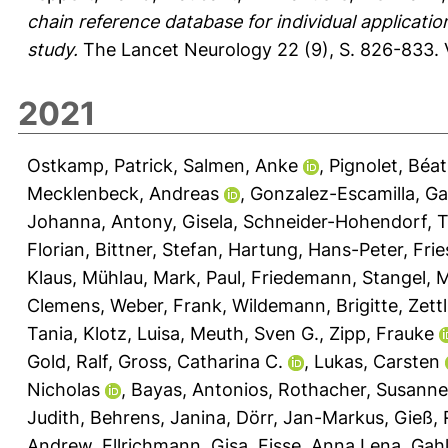
chain reference database for individual applicatio
study.
The Lancet Neurology 22 (9), S. 826-833.
2021
Ostkamp, Patrick
,
Salmen, Anke
,
Pignolet, Béat
Mecklenbeck, Andreas
,
Gonzalez-Escamilla, Ga
Johanna
,
Antony, Gisela
,
Schneider-Hohendorf, T
Florian
,
Bittner, Stefan
,
Hartung, Hans-Peter
,
Frie
Klaus
,
Mühlau, Mark
,
Paul, Friedemann
,
Stangel, 
Clemens
,
Weber, Frank
,
Wildemann, Brigitte
,
Zett
Tania
,
Klotz, Luisa
,
Meuth, Sven G.
,
Zipp, Frauke
Gold, Ralf
,
Gross, Catharina C.
,
Lukas, Carsten
Nicholas
,
Bayas, Antonios
,
Rothacher, Susanne
Judith
,
Behrens, Janina
,
Dörr, Jan-Markus
,
Gieß,
Andrew
,
Ellrichmann, Gisa
,
Fisse, Anna Lena
,
Gah