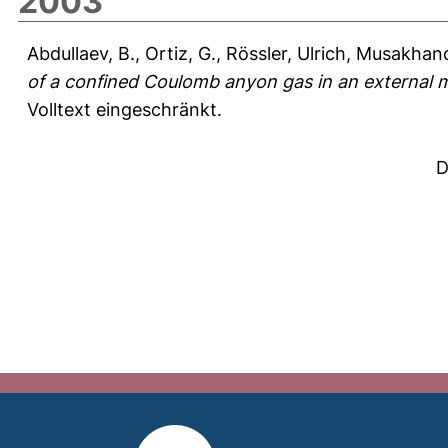
2003
Abdullaev, B.
,
Ortiz, G.
,
Rössler, Ulrich
,
Musakhano
of a confined Coulomb anyon gas in an external m
Volltext eingeschränkt.
D