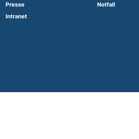
(external
Presse
Notfall
(external link, opens in a new window)
Intranet