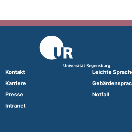
Kontakt
Leichte Sprach
Karriere
Gebärdenspra
(external
Presse
Notfall
(external link, opens in a new window)
Intranet