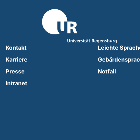
Kontakt
Leichte Sprach
Karriere
Gebärdenspra
(external
Presse
Notfall
(external link, opens in a new window)
Intranet