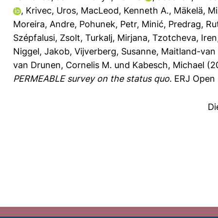
,
Krivec, Uros
,
MacLeod, Kenneth A.
,
Mäkelä, M
Moreira, Andre
,
Pohunek, Petr
,
Minić, Predrag
,
Rut
Szépfalusi, Zsolt
,
Turkalj, Mirjana
,
Tzotcheva, Iren
Niggel, Jakob
,
Vijverberg, Susanne
,
Maitland-van 
van Drunen, Cornelis M.
und
Kabesch, Michael
(2
PERMEABLE survey on the status quo.
ERJ Open R
Di