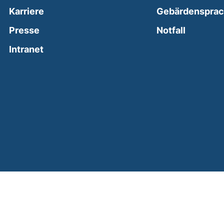
Karriere
Gebärdenspra
(external
Presse
Notfall
(external link, opens in a new window)
Intranet