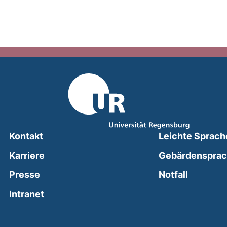
Kontakt
Leichte Sprach
Karriere
Gebärdenspra
(external
Presse
Notfall
(external link, opens in a new window)
Intranet