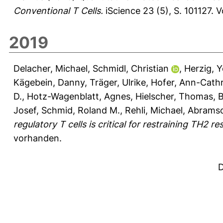
Conventional T Cells.
iScience 23 (5), S. 101127.
V
2019
Delacher, Michael
,
Schmidl, Christian
,
Herzig, 
Kägebein, Danny
,
Träger, Ulrike
,
Hofer, Ann-Cathr
D.
,
Hotz-Wagenblatt, Agnes
,
Hielscher, Thomas
,
B
Josef
,
Schmid, Roland M.
,
Rehli, Michael
,
Abramso
regulatory T cells is critical for restraining TH2 r
vorhanden.
D