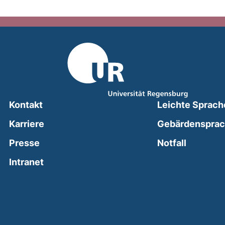
Kontakt
Leichte Sprach
Karriere
Gebärdenspra
(external
Presse
Notfall
(external link, opens in a new window)
Intranet