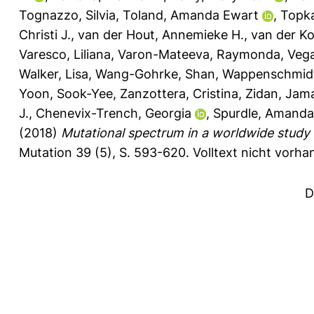
Tognazzo, Silvia
,
Toland, Amanda Ewart
,
Topka
Christi J.
,
van der Hout, Annemieke H.
,
van der Kol
Varesco, Liliana
,
Varon-Mateeva, Raymonda
,
Vega
Walker, Lisa
,
Wang-Gohrke, Shan
,
Wappenschmidt
Yoon, Sook-Yee
,
Zanzottera, Cristina
,
Zidan, Jam
J.
,
Chenevix-Trench, Georgia
,
Spurdle, Amanda
(2018)
Mutational spectrum in a worldwide study
Mutation 39 (5), S. 593-620.
Volltext nicht vorha
D