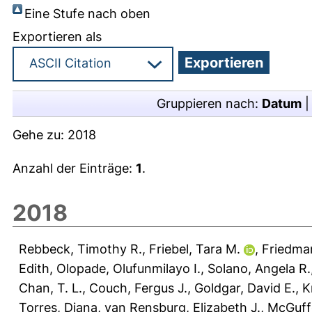
Eine Stufe nach oben
Exportieren als
Gruppieren nach:
Datum
Gehe zu:
2018
Anzahl der Einträge:
1
.
2018
Rebbeck, Timothy R.
,
Friebel, Tara M.
,
Friedman
Edith
,
Olopade, Olufunmilayo I.
,
Solano, Angela R.
Chan, T. L.
,
Couch, Fergus J.
,
Goldgar, David E.
,
K
Torres, Diana
,
van Rensburg, Elizabeth J.
,
McGuff