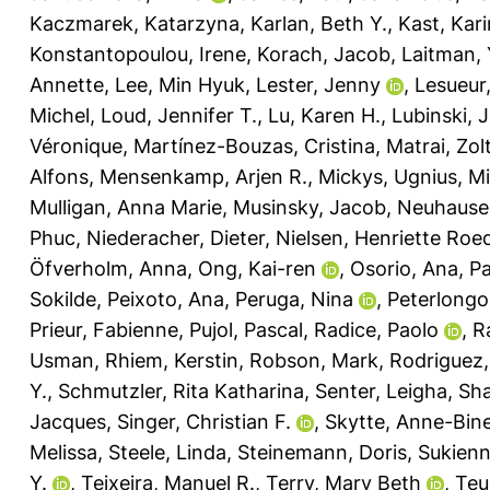
Kaczmarek, Katarzyna
,
Karlan, Beth Y.
,
Kast, Kari
Konstantopoulou, Irene
,
Korach, Jacob
,
Laitman, 
Annette
,
Lee, Min Hyuk
,
Lester, Jenny
,
Lesueur
Michel
,
Loud, Jennifer T.
,
Lu, Karen H.
,
Lubinski, 
Véronique
,
Martínez-Bouzas, Cristina
,
Matrai, Zol
Alfons
,
Mensenkamp, Arjen R.
,
Mickys, Ugnius
,
Mi
Mulligan, Anna Marie
,
Musinsky, Jacob
,
Neuhausen
Phuc
,
Niederacher, Dieter
,
Nielsen, Henriette Roe
Öfverholm, Anna
,
Ong, Kai-ren
,
Osorio, Ana
,
Pa
Sokilde
,
Peixoto, Ana
,
Peruga, Nina
,
Peterlongo
Prieur, Fabienne
,
Pujol, Pascal
,
Radice, Paolo
,
R
Usman
,
Rhiem, Kerstin
,
Robson, Mark
,
Rodriguez,
Y.
,
Schmutzler, Rita Katharina
,
Senter, Leigha
,
Sha
Jacques
,
Singer, Christian F.
,
Skytte, Anne-Bin
Melissa
,
Steele, Linda
,
Steinemann, Doris
,
Sukienn
Y.
,
Teixeira, Manuel R.
,
Terry, Mary Beth
,
Teu