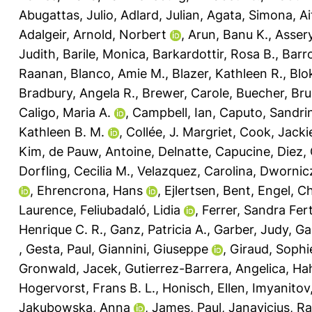
Abugattas, Julio
,
Adlard, Julian
,
Agata, Simona
,
Ai
Adalgeir
,
Arnold, Norbert
,
Arun, Banu K.
,
Assery
Judith
,
Barile, Monica
,
Barkardottir, Rosa B.
,
Barr
Raanan
,
Blanco, Amie M.
,
Blazer, Kathleen R.
,
Blo
Bradbury, Angela R.
,
Brewer, Carole
,
Buecher, Br
Caligo, Maria A.
,
Campbell, Ian
,
Caputo, Sandri
Kathleen B. M.
,
Collée, J. Margriet
,
Cook, Jacki
Kim
,
de Pauw, Antoine
,
Delnatte, Capucine
,
Diez,
Dorfling, Cecilia M.
,
Velazquez, Carolina
,
Dwornic
,
Ehrencrona, Hans
,
Ejlertsen, Bent
,
Engel, C
Laurence
,
Feliubadaló, Lidia
,
Ferrer, Sandra Fer
Henrique C. R.
,
Ganz, Patricia A.
,
Garber, Judy
,
Ga
,
Gesta, Paul
,
Giannini, Giuseppe
,
Giraud, Sophi
Gronwald, Jacek
,
Gutierrez-Barrera, Angelica
,
Hah
Hogervorst, Frans B. L.
,
Honisch, Ellen
,
Imyanitov
Jakubowska, Anna
,
James, Paul
,
Janavicius, 