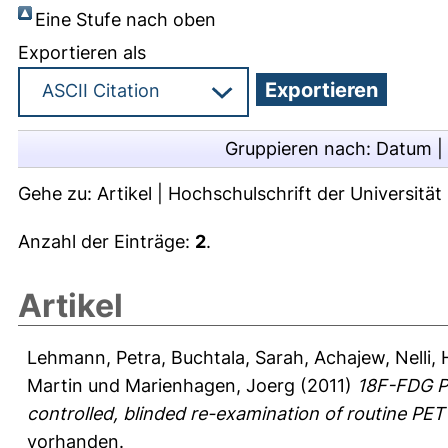
Eine Stufe nach oben
Exportieren als
Gruppieren nach:
Datum
|
Gehe zu:
Artikel
|
Hochschulschrift der Universitä
Anzahl der Einträge:
2
.
Artikel
Lehmann, Petra
,
Buchtala, Sarah
,
Achajew, Nelli
,
Martin
und
Marienhagen, Joerg
(2011)
18F-FDG PE
controlled, blinded re-examination of routine PET
vorhanden.