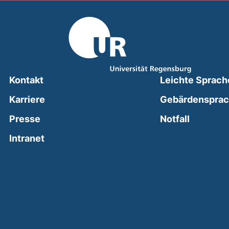
Kontakt
Leichte Sprach
Karriere
Gebärdenspra
(external
Presse
Notfall
(external link, opens in a new window)
Intranet