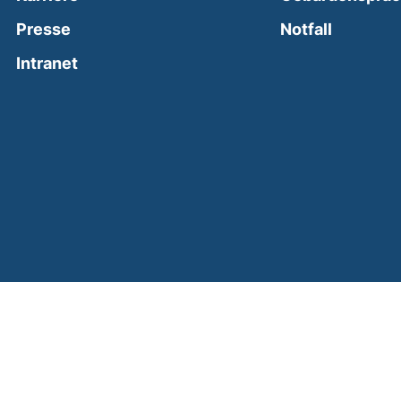
(external
Presse
Notfall
(external link, opens in a new window)
Intranet