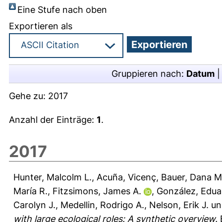
Eine Stufe nach oben
Exportieren als
Gruppieren nach:
Datum
Gehe zu:
2017
Anzahl der Einträge:
1
.
2017
Hunter, Malcolm L.
,
Acuña, Vicenç
,
Bauer, Dana M
María R.
,
Fitzsimons, James A.
,
González, Edua
Carolyn J.
,
Medellin, Rodrigo A.
,
Nelson, Erik J.
u
with large ecological roles: A synthetic overview.
B