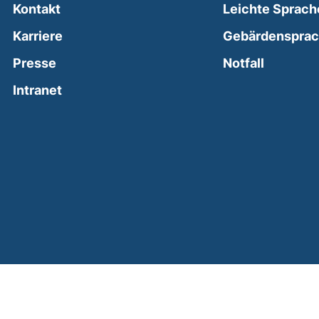
Kontakt
Leichte Sprach
Karriere
Gebärdenspra
(external
Presse
Notfall
(external link, opens in a new window)
Intranet