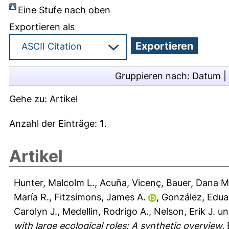
Eine Stufe nach oben
Exportieren als
Gruppieren nach:
Datum
|
Gehe zu:
Artikel
Anzahl der Einträge:
1
.
Artikel
Hunter, Malcolm L.
,
Acuña, Vicenç
,
Bauer, Dana M
María R.
,
Fitzsimons, James A.
,
González, Edua
Carolyn J.
,
Medellin, Rodrigo A.
,
Nelson, Erik J.
u
with large ecological roles: A synthetic overview.
B