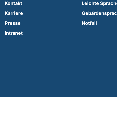
Kontakt
Leichte Sprach
Karriere
Gebärdenspra
(external
Presse
Notfall
(external link, opens in a new window)
Intranet