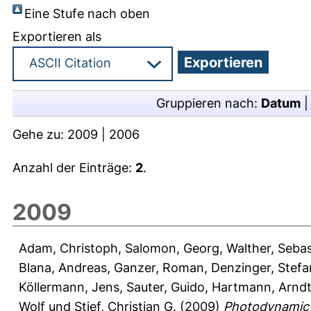
Eine Stufe nach oben
Exportieren als
Gruppieren nach:
Datum
Gehe zu:
2009
|
2006
Anzahl der Einträge:
2
.
2009
Adam, Christoph
,
Salomon, Georg
,
Walther, Seba
Blana, Andreas
,
Ganzer, Roman
,
Denzinger, Stefa
Köllermann, Jens
,
Sauter, Guido
,
Hartmann, Arnd
Wolf
und
Stief, Christian G.
(2009)
Photodynamic D