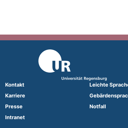
Kontakt
Leichte Sprach
Karriere
Gebärdenspra
(external
Presse
Notfall
(external link, opens in a new window)
Intranet