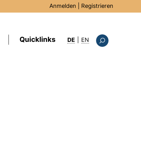
Anmelden
|
Registrieren
Quicklinks
: this page in Englis
DE
|
EN
Suchformular