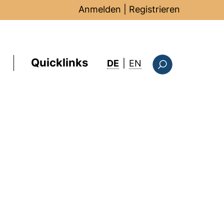
Anmelden
|
Registrieren
Quicklinks
: this page in Englis
DE
|
EN
Suchformular