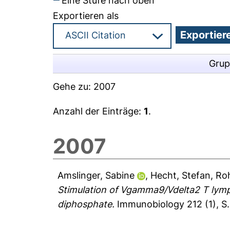
Eine Stufe nach oben
Exportieren als
Grup
Gehe zu:
2007
Anzahl der Einträge:
1
.
2007
Amslinger, Sabine
,
Hecht, Stefan
,
Roh
Stimulation of Vgamma9/Vdelta2 T lymph
diphosphate.
Immunobiology 212 (1), S