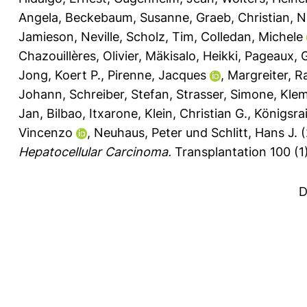
Angela
,
Beckebaum, Susanne
,
Graeb, Christian
,
N
Jamieson, Neville
,
Scholz, Tim
,
Colledan, Michele
Chazouillères, Olivier
,
Mäkisalo, Heikki
,
Pageaux, G
Jong, Koert P.
,
Pirenne, Jacques
,
Margreiter, 
Johann
,
Schreiber, Stefan
,
Strasser, Simone
,
Klem
Jan
,
Bilbao, Itxarone
,
Klein, Christian G.
,
Königsrai
Vincenzo
,
Neuhaus, Peter
und
Schlitt, Hans J.
(
Hepatocellular Carcinoma.
Transplantation 100 (1)
D