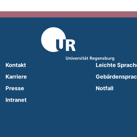
Kontakt
Leichte Sprach
Karriere
Gebärdenspra
(external
Presse
Notfall
(external link, opens in a new window)
Intranet