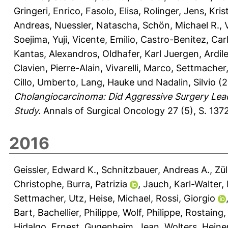
Gringeri, Enrico
,
Fasolo, Elisa
,
Rolinger, Jens
,
Kris
Andreas
,
Nuessler, Natascha
,
Schön, Michael R.
,
Soejima, Yuji
,
Vicente, Emilio
,
Castro-Benitez, Car
Kantas, Alexandros
,
Oldhafer, Karl Juergen
,
Ardile
Clavien, Pierre-Alain
,
Vivarelli, Marco
,
Settmacher,
Cillo, Umberto
,
Lang, Hauke
und
Nadalin, Silvio
(2
Cholangiocarcinoma: Did Aggressive Surgery Lead 
Study.
Annals of Surgical Oncology 27 (5), S. 13
2016
Geissler, Edward K.
,
Schnitzbauer, Andreas A.
,
Zül
Christophe
,
Burra, Patrizia
,
Jauch, Karl-Walter
,
Settmacher, Utz
,
Heise, Michael
,
Rossi, Giorgio
Bart
,
Bachellier, Philippe
,
Wolf, Philippe
,
Rostaing,
Hidalgo, Ernest
,
Gugenheim, Jean
,
Wolters, Heine