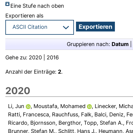
Eine Stufe nach oben
Exportieren als
Gruppieren nach:
Datum
Gehe zu:
2020
|
2016
Anzahl der Einträge:
2
.
2020
Li, Jun
,
Moustafa, Mohamed
,
Linecker, Micha
Ratti, Francesca
,
Rauchfuss, Falk
,
Balci, Deniz
,
Fe
Ricardo
,
Bjornsson, Bergthor
,
Topp, Stefan A.
,
Fro
Brunner, Stefan M.
,
Schlitt, Hans J.
,
Heumann, As