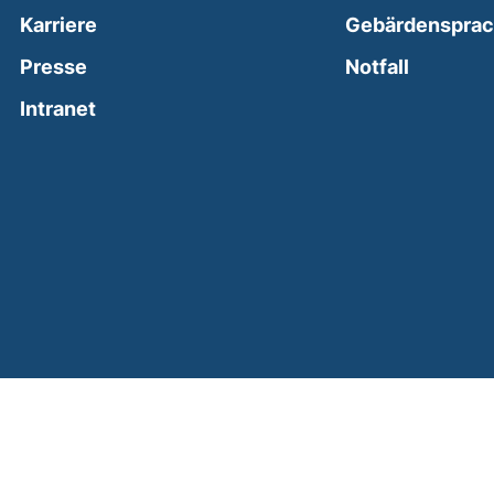
Karriere
Gebärdenspra
(external
Presse
Notfall
(external link, opens in a new window)
Intranet