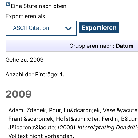
Eine Stufe nach oben
Exportieren als
Gruppieren nach:
Datum
Gehe zu:
2009
Anzahl der Einträge:
1
.
2009
Adam, Zdenek
,
Pour, Lu&dcaron;ek
,
Vesel&yacute;
Franti&scaron;ek
,
Hofst&auml;dter, Ferdin
,
B&uum
J&icaron;r&iacute;
(2009)
Interdigitating Dendrit
Volltext nicht vorhanden.