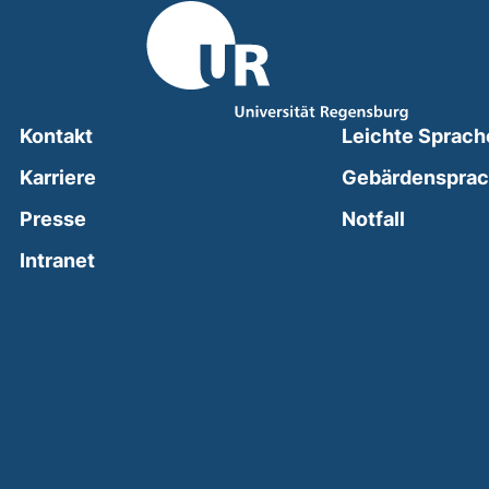
Kontakt
Leichte Sprach
Karriere
Gebärdenspra
(external
Presse
Notfall
(external link, opens in a new window)
Intranet