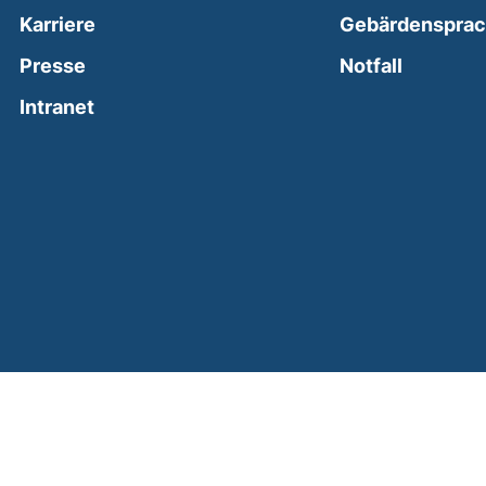
Karriere
Gebärdenspra
(external
Presse
Notfall
(external link, opens in a new window)
Intranet