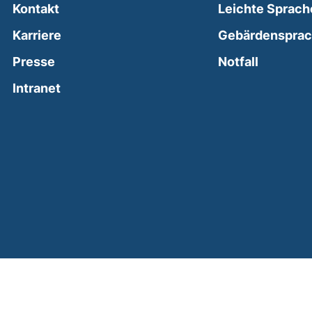
Kontakt
Leichte Sprach
Karriere
Gebärdenspra
(external
Presse
Notfall
(external link, opens in a new window)
Intranet