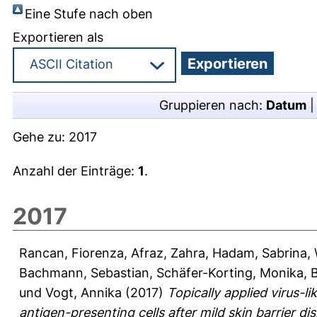
Eine Stufe nach oben
Exportieren als
Gruppieren nach:
Datum
Gehe zu:
2017
Anzahl der Einträge:
1
.
2017
Rancan, Fiorenza
,
Afraz, Zahra
,
Hadam, Sabrina
,
Bachmann, Sebastian
,
Schäfer-Korting, Monika
,
B
und
Vogt, Annika
(2017)
Topically applied virus-l
antigen-presenting cells after mild skin barrier dis