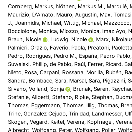
Cornberg, Markus
,
Nöthen, Markus M.
,
Marquié, 
Maurizio
,
D'Amato, Mauro
,
Augustin, Max
,
Tomasi,
J.
,
Joannidis, Michael
,
Wittig, Michael
,
Mazzocco, 
Bocciolone, Monica
,
Miozzo, Monica
,
Imaz Ayo, N
Braun, Nicole
,
Ludwig, Nicole
,
Marx, Nikolau
Palmieri, Orazio
,
Faverio, Paola
,
Preatoni, Paolett
Pedro
,
Rodrigues, Pedro M.
,
España, Pedro Pablo
Suwalski, Phillip
,
de Pablo, Raúl
,
Ferrer, Ricard
,
Bal
Nieto, Rosa
,
Carpani, Rossana
,
Morilla, Rubén
,
Ba
Sandra
,
Bombace, Sara
,
Marsal, Sara
,
Pigazzini, S
Silvano
,
Volland, Sonja
,
Brunak, Søren
,
Raychau
Stefanie
,
Aliberti, Stefano
,
Ripke, Stephan
,
Dudma
Thomas
,
Eggermann, Thomas
,
Illig, Thomas
,
Bren
Trine
,
Gonzalez Cejudo, Trinidad
,
Landmesser, Ulf
Skogen, Vegard
,
Keitel, Verena
,
Kopfnagel, Veren
Albrecht, Wolfgang
,
Peter, Wolfgang
,
Poller, Wolf