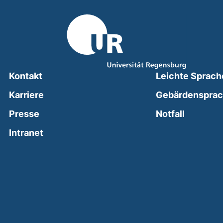
Kontakt
Leichte Sprach
Karriere
Gebärdenspra
(external
Presse
Notfall
(external link, opens in a new window)
Intranet