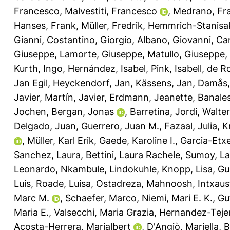
Francesco
,
Malvestiti, Francesco
,
Medrano, Fra
Hanses, Frank
,
Müller, Fredrik
,
Hemmrich-Stanisa
Gianni
,
Costantino, Giorgio
,
Albano, Giovanni
,
Ca
Giuseppe
,
Lamorte, Giuseppe
,
Matullo, Giuseppe
,
Kurth, Ingo
,
Hernández, Isabel
,
Pink, Isabell
,
de Ro
Jan Egil
,
Heyckendorf, Jan
,
Kässens, Jan
,
Damås, 
Javier
,
Martín, Javier
,
Erdmann, Jeanette
,
Banales
Jochen
,
Bergan, Jonas
,
Barretina, Jordi
,
Walter
Delgado, Juan
,
Guerrero, Juan M.
,
Fazaal, Julia
,
K
,
Müller, Karl Erik
,
Gaede, Karoline I.
,
Garcia-Etxe
Sanchez, Laura
,
Bettini, Laura Rachele
,
Sumoy, La
Leonardo
,
Nkambule, Lindokuhle
,
Knopp, Lisa
,
Gu
Luis
,
Roade, Luisa
,
Ostadreza, Mahnoosh
,
Intxaus
Marc M.
,
Schaefer, Marco
,
Niemi, Mari E. K.
,
Gu
Maria E.
,
Valsecchi, Maria Grazia
,
Hernandez-Tejer
Acosta-Herrera, Marialbert
,
D'Angiò, Mariella
,
B