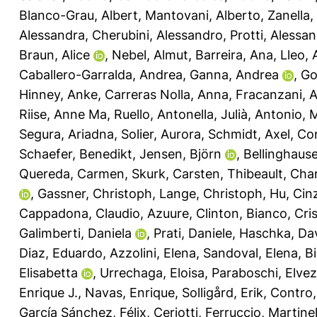
Blanco-Grau, Albert
,
Mantovani, Alberto
,
Zanella,
Alessandra
,
Cherubini, Alessandro
,
Protti, Alessa
Braun, Alice
,
Nebel, Almut
,
Barreira, Ana
,
Lleo, 
Caballero-Garralda, Andrea
,
Ganna, Andrea
,
Go
Hinney, Anke
,
Carreras Nolla, Anna
,
Fracanzani, 
Riise, Anne Ma
,
Ruello, Antonella
,
Julià, Antonio
,
M
Segura, Ariadna
,
Solier, Aurora
,
Schmidt, Axel
,
Cor
Schaefer, Benedikt
,
Jensen, Björn
,
Bellinghause
Quereda, Carmen
,
Skurk, Carsten
,
Thibeault, Char
,
Gassner, Christoph
,
Lange, Christoph
,
Hu, Cin
Cappadona, Claudio
,
Azuure, Clinton
,
Bianco, Cri
Galimberti, Daniela
,
Prati, Daniele
,
Haschka, Da
Diaz, Eduardo
,
Azzolini, Elena
,
Sandoval, Elena
,
Bi
Elisabetta
,
Urrechaga, Eloisa
,
Paraboschi, Elvez
Enrique J.
,
Navas, Enrique
,
Solligård, Erik
,
Contro,
García Sánchez, Félix
,
Ceriotti, Ferruccio
,
Martinel