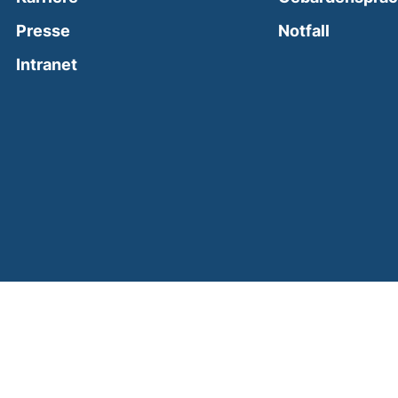
(external
Presse
Notfall
(external link, opens in a new window)
Intranet