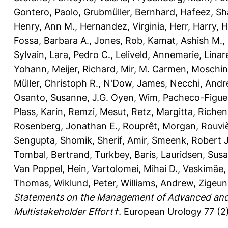
Gontero, Paolo
,
Grubmüller, Bernhard
,
Hafeez, Sh
Henry, Ann M.
,
Hernandez, Virginia
,
Herr, Harry
,
H
Fossa, Barbara A.
,
Jones, Rob
,
Kamat, Ashish M.
,
Sylvain
,
Lara, Pedro C.
,
Leliveld, Annemarie
,
Linar
Yohann
,
Meijer, Richard
,
Mir, M. Carmen
,
Moschin
Müller, Christoph R.
,
N'Dow, James
,
Necchi, Andr
Osanto, Susanne
,
J.G. Oyen, Wim
,
Pacheco-Figuei
Plass, Karin
,
Remzi, Mesut
,
Retz, Margitta
,
Richen
Rosenberg, Jonathan E.
,
Rouprêt, Morgan
,
Rouviè
Sengupta, Shomik
,
Sherif, Amir
,
Smeenk, Robert J
Tombal, Bertrand
,
Turkbey, Baris
,
Lauridsen, Sus
Van Poppel, Hein
,
Vartolomei, Mihai D.
,
Veskimäe, 
Thomas
,
Wiklund, Peter
,
Williams, Andrew
,
Zigeun
Statements on the Management of Advanced and V
Multistakeholder Effort†.
European Urology 77 (2)