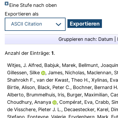
Eine Stufe nach oben
Exportieren als
Gruppieren nach:
Datum
|
Anzahl der Einträge:
1
.
Witjes, J. Alfred
,
Babjuk, Marek
,
Bellmunt, Joaqui
Gillessen, Silke
,
James, Nicholas
,
Maclennan, S
Shahrokh F.
,
van der Kwast, Theo H.
,
Xylinas, Ev
Birtle, Alison
,
Black, Peter C.
,
Bochner, Bernard H
Alberto
,
Brummelhuis, Iris
,
Burger, Maximilian
,
Cas
Choudhury, Ananya
,
Compérat, Eva
,
Crabb, Si
de Visschere, Pieter J. L.
,
Decaestecker, Karel
,
Dim
Stefano
,
Fonteyne, Valerie
,
Frydenberg, Mark
,
Fut