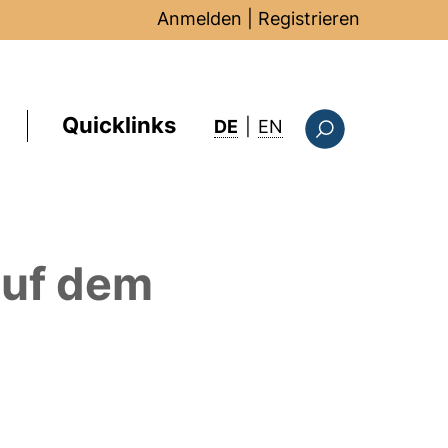
Anmelden
|
Registrieren
Quicklinks
: this page in Englis
DE
|
EN
Suchformular
uf dem