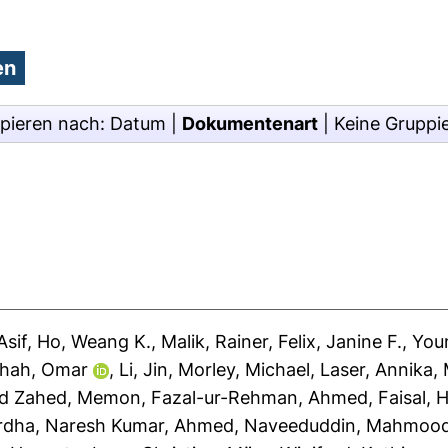
pieren nach:
Datum
|
Dokumentenart
|
Keine Gruppi
Asif
,
Ho, Weang K.
,
Malik, Rainer
,
Felix, Janine F.
,
You
hah, Omar
,
Li, Jin
,
Morley, Michael
,
Laser, Annika
,
d Zahed
,
Memon, Fazal-ur-Rehman
,
Ahmed, Faisal
,
H
rdha, Naresh Kumar
,
Ahmed, Naveeduddin
,
Mahmood,