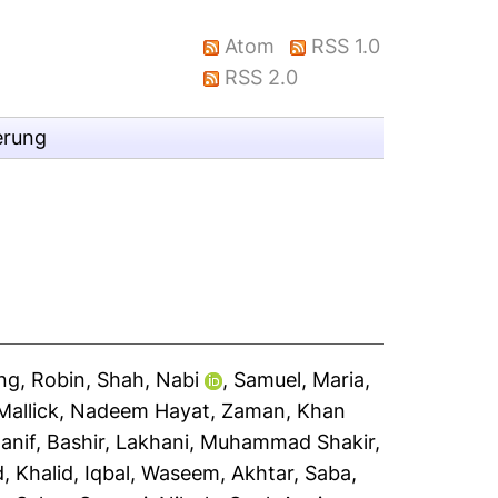
Atom
RSS 1.0
RSS 2.0
erung
ng, Robin
,
Shah, Nabi
,
Samuel, Maria
,
Mallick, Nadeem Hayat
,
Zaman, Khan
anif, Bashir
,
Lakhani, Muhammad Shakir
,
 Khalid
,
Iqbal, Waseem
,
Akhtar, Saba
,