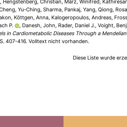
.
,
Hengstenberg, Christian
,
März, Winifred
,
Kathiresa
Cheng, Yu-Ching
,
Sharma, Pankaj
,
Yang, Qiong
,
Rosa
akon
,
Köttgen, Anna
,
Kalogeropoulos, Andreas
,
Fross
ach P.
,
Danesh, John
,
Rader, Daniel J.
,
Voight, Ben
ls in Cardiometabolic Diseases Through a Mendelia
 S. 407-416.
Volltext nicht vorhanden.
Diese Liste wurde er