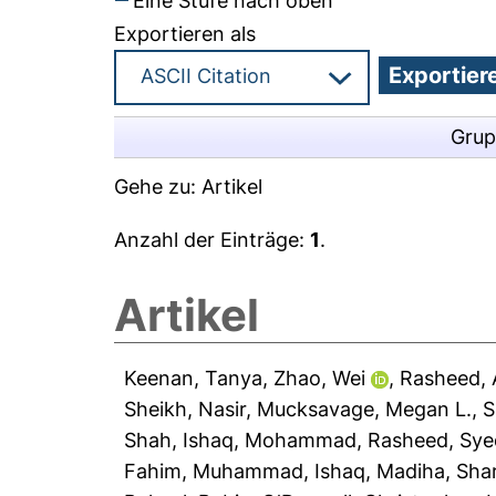
Eine Stufe nach oben
Exportieren als
Grup
Gehe zu:
Artikel
Anzahl der Einträge:
1
.
Artikel
Keenan, Tanya
,
Zhao, Wei
,
Rasheed, 
Sheikh, Nasir
,
Mucksavage, Megan L.
,
S
Shah
,
Ishaq, Mohammad
,
Rasheed, Sye
Fahim, Muhammad
,
Ishaq, Madiha
,
Sha