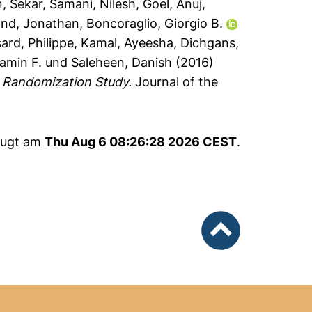
n, Sekar
,
Samani, Nilesh
,
Goel, Anuj
,
nd, Jonathan
,
Boncoraglio, Giorgio B.
ard, Philippe
,
Kamal, Ayeesha
,
Dichgans,
jamin F.
und
Saleheen, Danish
(2016)
n Randomization Study.
Journal of the
zeugt am
Thu Aug 6 08:26:28 2026 CEST
.
nach oben