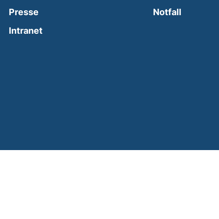
(external
Presse
Notfall
(external link, opens in a new window)
Intranet