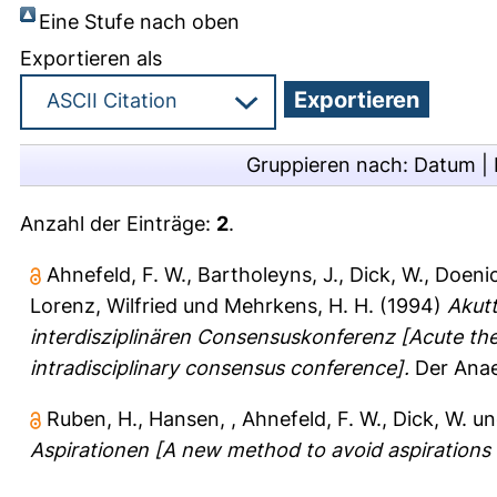
Eine Stufe nach oben
Exportieren als
Gruppieren nach:
Datum
|
Anzahl der Einträge:
2
.
Ahnefeld, F. W.
,
Bartholeyns, J.
,
Dick, W.
,
Doenic
Lorenz, Wilfried
und
Mehrkens, H. H.
(1994)
Akutt
interdisziplinären Consensuskonferenz [Acute the
intradisciplinary consensus conference].
Der Anaes
Ruben, H.
,
Hansen,
,
Ahnefeld, F. W.
,
Dick, W.
u
Aspirationen [A new method to avoid aspirations (