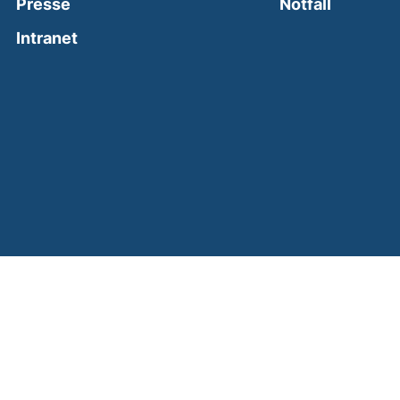
(external
Presse
Notfall
(external link, opens in a new window)
Intranet