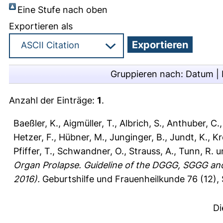
Eine Stufe nach oben
Exportieren als
Gruppieren nach:
Datum
|
Anzahl der Einträge:
1
.
Baeßler, K.
,
Aigmüller, T.
,
Albrich, S.
,
Anthuber, C.
Hetzer, F.
,
Hübner, M.
,
Junginger, B.
,
Jundt, K.
,
Kr
Pfiffer, T.
,
Schwandner, O.
,
Strauss, A.
,
Tunn, R.
u
Organ Prolapse. Guideline of the DGGG, SGGG a
2016).
Geburtshilfe und Frauenheilkunde 76 (12), 
Di