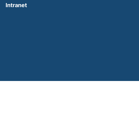
(external link, opens in a new window)
Intranet