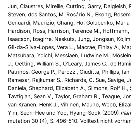
Jun
,
Claustres, Mireille
,
Cutting, Garry
,
Dalgleish,
Steven
,
dos Santos, M. Rosário N.
,
Ekong, Rosem
Genuardi, Maurizio
,
Ghang, Ho
,
Golubenko, Maria 
Hardison, Ross
,
Harrison, Terence M.
,
Hoffmann, 
Isaacson
,
Izagirre, Neskuts
,
Jung, Jongsun
,
Kojim
Gil-da-Silva-Lopes, Vera L.
,
Macrae, Finlay A.
,
Mag
Matsubara, Yoichi
,
Messiaen, Ludwine M.
,
Möslein
J.
,
Oetting, William S.
,
O'Leary, James C.
,
de Ramir
Patrinos, George P.
,
Perozzi, Giuditta
,
Phillips, Ian
Ramesar, Rajkumar S.
,
Richards, C. Sue
,
Savige, J
Daniela
,
Shephard, Elizabeth A.
,
Sijmons, Rolf H.
,
Tavtigian, Sean V.
,
Taylor, Graham R.
,
Teague, Jo
van Kranen, Henk J.
,
Vihinen, Mauno
,
Webb, Eliza
Yim, Seon-Hee
und
Yoo, Hyang-Sook
(2009)
Plan
mutation 30 (4), S. 496-510.
Volltext nicht vorha