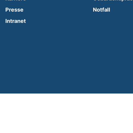
(external
Presse
Notfall
(external link, opens in a new window)
Intranet