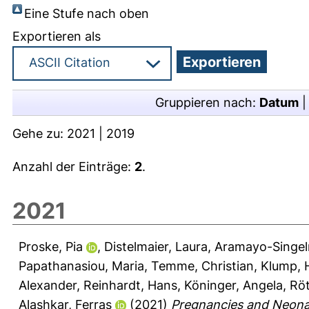
Eine Stufe nach oben
Exportieren als
Gruppieren nach:
Datum
Gehe zu:
2021
|
2019
Anzahl der Einträge:
2
.
2021
Proske, Pia
,
Distelmaier, Laura
,
Aramayo-Singe
Papathanasiou, Maria
,
Temme, Christian
,
Klump, 
Alexander
,
Reinhardt, Hans
,
Köninger, Angela
,
Röt
Alashkar, Ferras
(2021)
Pregnancies and Neonata