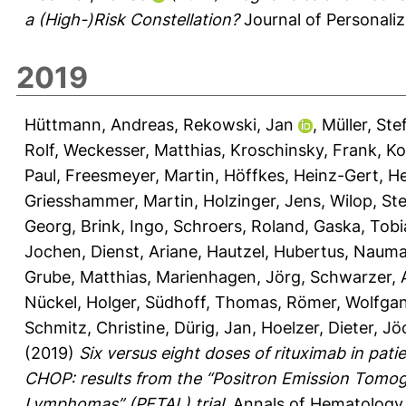
a (High-)Risk Constellation?
Journal of Personaliz
2019
Hüttmann, Andreas
,
Rekowski, Jan
,
Müller, Ste
Rolf
,
Weckesser, Matthias
,
Kroschinsky, Frank
,
Ko
Paul
,
Freesmeyer, Martin
,
Höffkes, Heinz-Gert
,
He
Griesshammer, Martin
,
Holzinger, Jens
,
Wilop, St
Georg
,
Brink, Ingo
,
Schroers, Roland
,
Gaska, Tobi
Jochen
,
Dienst, Ariane
,
Hautzel, Hubertus
,
Nauma
Grube, Matthias
,
Marienhagen, Jörg
,
Schwarzer, 
Nückel, Holger
,
Südhoff, Thomas
,
Römer, Wolfga
Schmitz, Christine
,
Dürig, Jan
,
Hoelzer, Dieter
,
Jöc
(2019)
Six versus eight doses of rituximab in pati
CHOP: results from the “Positron Emission Tom
Lymphomas” (PETAL) trial.
Annals of Hematology 