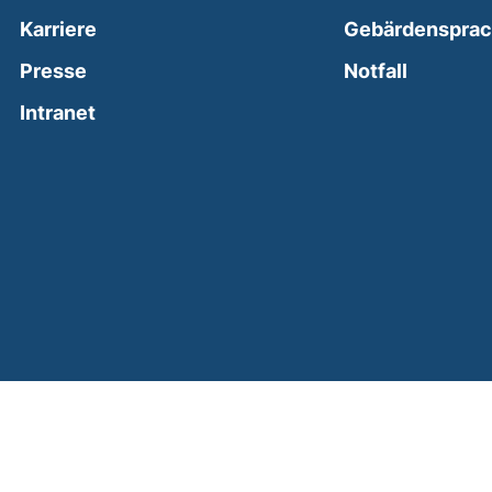
Karriere
Gebärdenspra
(external
Presse
Notfall
(external link, opens in a new window)
Intranet