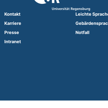
Kontakt
Leichte Sprach
Karriere
Gebärdenspra
(external
Presse
Notfall
(external link, opens in a new window)
Intranet