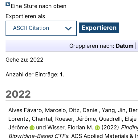
Eine Stufe nach oben
Exportieren als
Gruppieren nach:
Datum
Gehe zu:
2022
Anzahl der Einträge:
1
.
2022
Alves Fávaro, Marcelo
,
Ditz, Daniel
,
Yang, Jin
,
Ber
Lorentz, Chantal
,
Roeser, Jérôme
,
Quadrelli, Elsj
Jérôme
und
Wisser, Florian M.
(2022)
Findin
Bipyridine-Based CTFs.
ACS Applied Materials & I