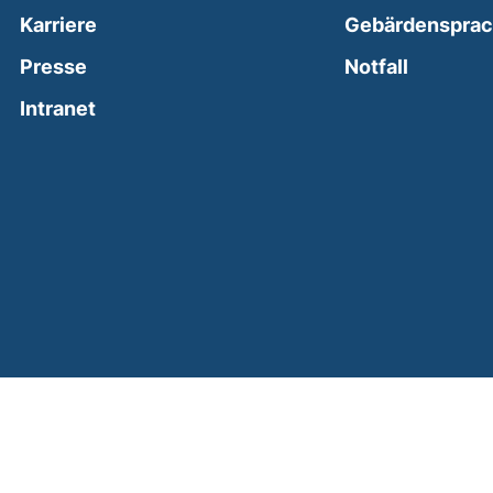
Karriere
Gebärdenspra
(external
Presse
Notfall
(external link, opens in a new window)
Intranet