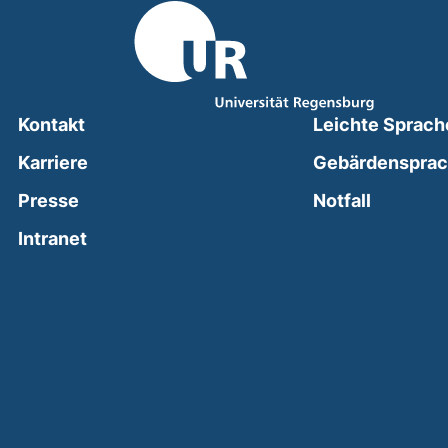
Kontakt
Leichte Sprach
Karriere
Gebärdenspra
(external
Presse
Notfall
(external link, opens in a new window)
Intranet