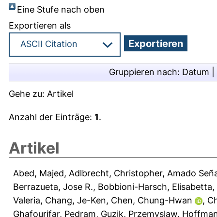
Eine Stufe nach oben
Exportieren als
Gruppieren nach:
Datum
|
Gehe zu:
Artikel
Anzahl der Einträge:
1
.
Artikel
Abed, Majed
,
Adlbrecht, Christopher
,
Amado Señar
Berrazueta, Jose R.
,
Bobbioni-Harsch, Elisabetta
,
Valeria
,
Chang, Je-Ken
,
Chen, Chung-Hwan
,
Ch
Ghafourifar, Pedram
,
Guzik, Przemyslaw
,
Hoffman